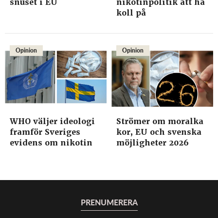
snuset i EU
nikotinpolitik att ha
koll på
Opinion
Opinion
WHO väljer ideologi
Strömer om moralka
framför Sveriges
kor, EU och svenska
evidens om nikotin
möjligheter 2026
PRENUMERERA