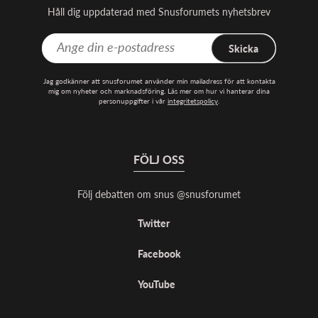
Håll dig uppdaterad med Snusforumets nyhetsbrev
Skicka
Jag godkänner att snusforumet använder min mailadress för att kontakta
mig om nyheter och marknadsföring. Läs mer om hur vi hanterar dina
personuppgifter i vår
integritetspolicy
.
FÖLJ OSS
Följ debatten om snus @snusforumet
Twitter
Facebook
YouTube