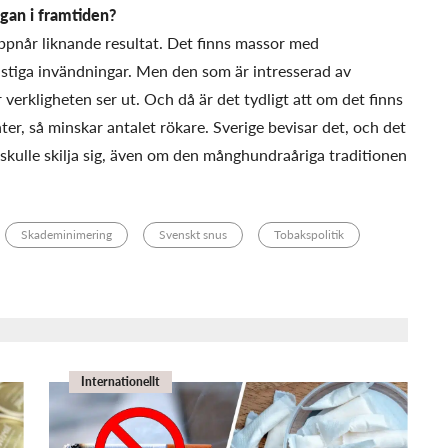
ågan i framtiden?
pnår liknande resultat. Det finns massor med
stiga invändningar. Men den som är intresserad av
r verkligheten ser ut. Och då är det tydligt att om det finns
r, så minskar antalet rökare. Sverige bevisar det, och det
r skulle skilja sig, även om den månghundraåriga traditionen
Skademinimering
Svenskt snus
Tobakspolitik
Internationellt