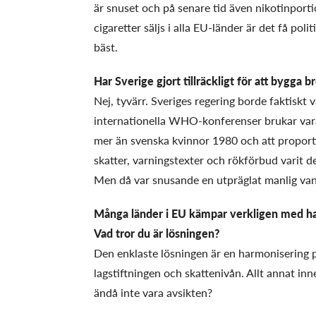
är snuset och på senare tid även nikotinport
cigaretter säljs i alla EU-länder är det få pol
bäst.
Har Sverige gjort tillräckligt för att bygga 
Nej, tyvärr. Sveriges regering borde faktiskt 
internationella WHO-konferenser brukar vara
mer än svenska kvinnor 1980 och att proporti
skatter, varningstexter och rökförbud varit
Men då var snusande en utpräglat manlig va
Många länder i EU kämpar verkligen med han
Vad tror du är lösningen?
Den enklaste lösningen är en harmonisering p
lagstiftningen och skattenivån. Allt annat inn
ändå inte vara avsikten?