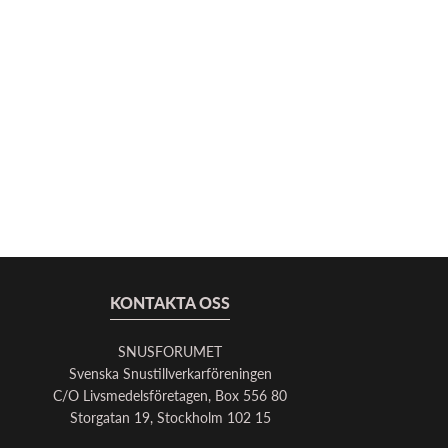
KONTAKTA OSS
SNUSFORUMET
Svenska Snustillverkarföreningen
C/O Livsmedelsföretagen, Box 556 80
Storgatan 19, Stockholm 102 15