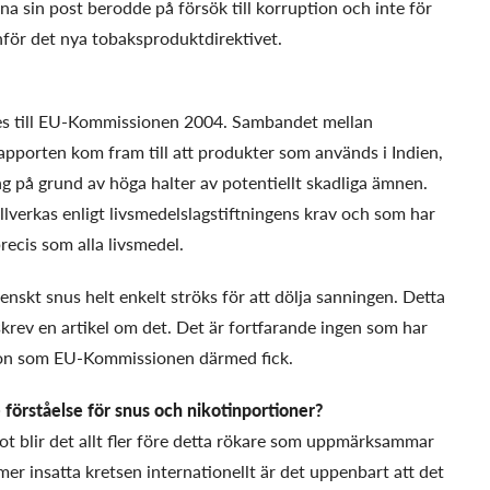
mna sin post berodde på försök till korruption och inte för
inför det nya tobaksproduktdirektivet.
 till EU-Kommissionen 2004. Sambandet mellan
porten kom fram till att produkter som används i Indien,
g på grund av höga halter av potentiellt skadliga ämnen.
illverkas enligt livsmedelslagstiftningens krav och som har
precis som alla livsmedel.
nskt snus helt enkelt ströks för att dölja sanningen. Detta
skrev en artikel om det. Det är fortfarande ingen som har
ation som EU-Kommissionen därmed fick.
 förståelse för snus och nikotinportioner?
mot blir det allt fler före detta rökare som uppmärksammar
 mer insatta kretsen internationellt är det uppenbart att det