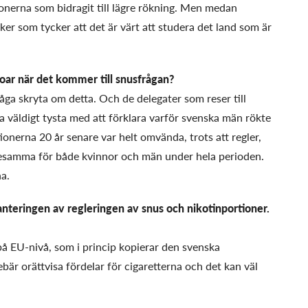
ionerna som bidragit till lägre rökning. Men medan
itiker som tycker att det är värt att studera det land som är
broar när det kommer till snusfrågan?
våga skryta om detta. Och de delegater som reser till
 väldigt tysta med att förklara varför svenska män rökte
onerna 20 år senare var helt omvända, trots att regler,
 desamma för både kvinnor och män under hela perioden.
na.
teringen av regleringen av snus och nikotinportioner.
å EU-nivå, som i princip kopierar den svenska
ebär orättvisa fördelar för cigaretterna och det kan väl