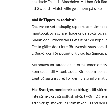
sparkade Dalli till Almedalen. Att han fick lä
att Swedish Match ville ge sin syn på saken 
Vad är Tippex-skandalen?
Det var en vetenskaplig
rapport
som lämnades
muntobak och cancer hade undersökts och rap
Sudan och Uzbekistan faktiskt har en kopplin
Detta gäller dock inte för svenskt snus som t
gränsvärden för potentiellt skadliga ämnen, 
Skandalen inträffade då informationen om sve
kom sedan till
Aftonbladets kännedom
, som 
tagit på sig ansvaret för den falska inform
Har Sveriges medlemskap bidragit till större
Inte så mycket på politisk nivå, tyvärr. Däre
att Sverige sticker ut i statistiken. Bland den