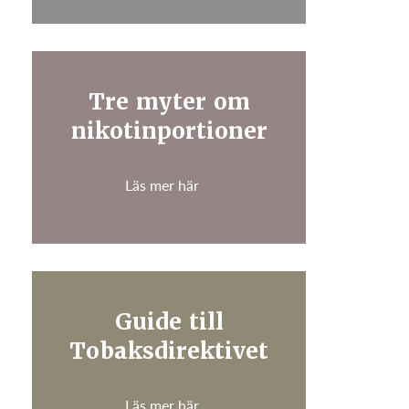
Tre myter om
nikotinportioner
Läs mer här
Guide till
Tobaksdirektivet
Läs mer här