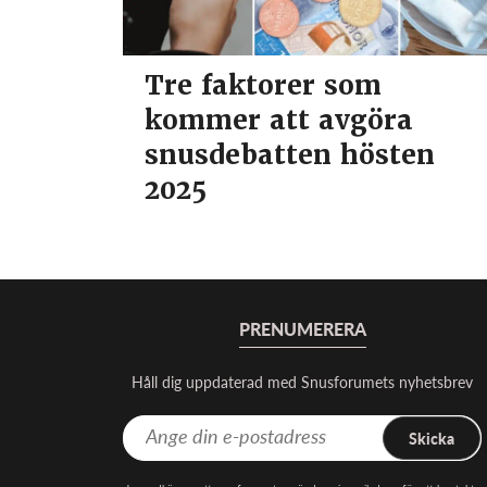
Tre faktorer som
kommer att avgöra
snusdebatten hösten
2025
PRENUMERERA
Håll dig uppdaterad med Snusforumets nyhetsbrev
Skicka