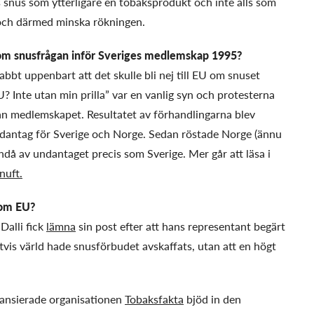
s snus som ytterligare en tobaksprodukt och inte alls som
a och därmed minska rökningen.
s om snusfrågan inför Sveriges medlemskap 1995?
bt uppenbart att det skulle bli nej till EU om snuset
U? Inte utan min prilla” var en vanlig syn och protesterna
nan medlemskapet. Resultatet av förhandlingarna blev
undantag för Sverige och Norge. Sedan röstade Norge (ännu
ndå av undantaget precis som Sverige. Mer går att läsa i
nuft.
nom EU?
Dalli fick
lämna
sin post efter att hans representant begärt
ttvis värld hade snusförbudet avskaffats, utan att en högt
inansierade organisationen
Tobaksfakta
bjöd in den