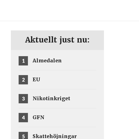
ENG
SV
Aktuellt just nu:
1
Almedalen
2
EU
3
Nikotinkriget
4
GFN
5
Skattehöjningar