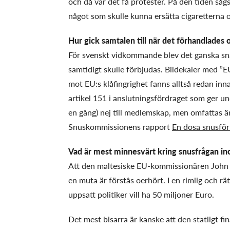
och då var det få protester. På den tiden såg
något som skulle kunna ersätta cigarettern
Hur gick samtalen till när det förhandlade
För svenskt vidkommande blev det ganska snab
samtidigt skulle förbjudas. Bildekaler med ”E
mot EU:s klåfingrighet fanns alltså redan in
artikel 151 i anslutningsfördraget som ger 
en gång) nej till medlemskap, men omfattas ä
Snuskommissionens rapport
En dosa snusför
Vad är mest minnesvärt kring snusfrågan i
Att den maltesiske EU-kommissionären John 
en muta är förstås oerhört. I en rimlig och rä
uppsatt politiker vill ha 50 miljoner Euro.
Det mest bisarra är kanske att den statligt f