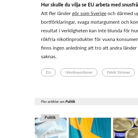
Hur skulle du vilja se EU arbeta med snusfr
Att fler länder
gör som Sverige
och därmed up
bortförklaringar, svaga motargument och kon
resultat i verkligheten kan inte blunda för hu
rökfria nikotinprodukter för vuxna konsumente
finns ingen anledning att tro att andra lände
saknas.
EU
Nikotinportioner
Patrik Strömer
Fler artiklar om
Politik
Politik