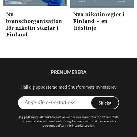
Ny
Nya nikotinregler i
branschorganisation
Finland – en
för nikotin startar i
tidslinje
Finland
PRENUMERERA
Håll dig uppdaterad med Snusforumets nyhetsbrev
Skicka
Jag godkänner att snusforumet använder min mailadress för att kontakta
mig om nyheter och marknadsföring. Läs mer om hur vi hanterar dina
personuppgifter i vår
integritetspolicy
.