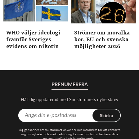
WHO väljer ideologi
Strömer om moralka
framför Sveriges
kor, EU och svenska
evidens om nikotin
möjligheter 2026
PRENUMERERA
Håll dig uppdaterad med Snusforumets nyhetsbrev
Skicka
Jag godkänner att snusforumet använder min mailadress för att kontakta
mig om nyheter och marknadsföring. Läs mer om hur vi hanterar dina
personuppgifter i vår
integritetspolicy
.