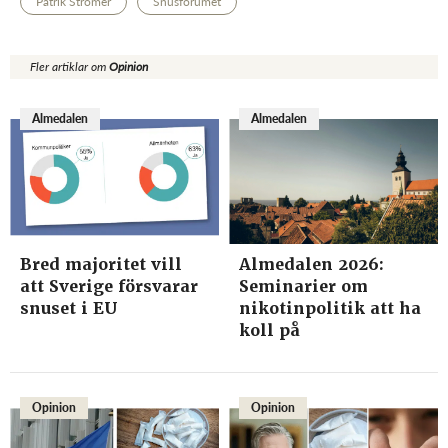
Patrik Strömer
Snusforumet
Fler artiklar om
Opinion
Almedalen
Almedalen
Bred majoritet vill
Almedalen 2026:
att Sverige försvarar
Seminarier om
snuset i EU
nikotinpolitik att ha
koll på
Opinion
Opinion