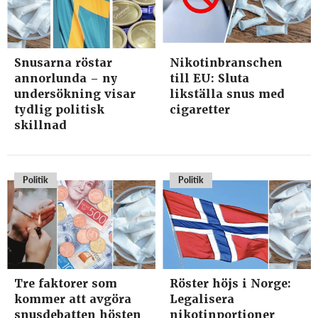
Snusarna röstar
Nikotinbranschen
annorlunda – ny
till EU: Sluta
undersökning visar
likställa snus med
tydlig politisk
cigaretter
skillnad
Politik
Politik
Tre faktorer som
Röster höjs i Norge:
kommer att avgöra
Legalisera
snusdebatten hösten
nikotinportioner