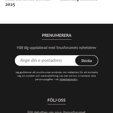
2025
PRENUMERERA
Håll dig uppdaterad med Snusforumets nyhetsbrev
Skicka
Jag godkänner att snusforumet använder min mailadress för att kontakta
mig om nyheter och marknadsföring. Läs mer om hur vi hanterar dina
personuppgifter i vår
integritetspolicy
.
FÖLJ OSS
Följ debatten om snus @snusforumet