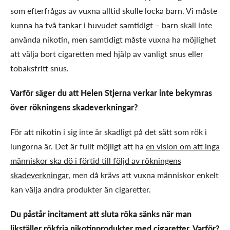
som efterfrågas av vuxna alltid skulle locka barn. Vi måste
kunna ha två tankar i huvudet samtidigt – barn skall inte
använda nikotin, men samtidigt måste vuxna ha möjlighet
att välja bort cigaretten med hjälp av vanligt snus eller
tobaksfritt snus.
Varför säger du att Helen Stjerna verkar inte bekymras
över rökningens skadeverkningar?
För att nikotin i sig inte är skadligt på det sätt som rök i
lungorna är. Det är fullt möjligt att ha
en vision om att inga
människor ska dö i förtid till följd av rökningens
skadeverkningar
, men då krävs att vuxna människor enkelt
kan välja andra produkter än cigaretter.
Du påstår incitament att sluta röka sänks när man
likställer rökfria nikotinprodukter med cigaretter. Varför?