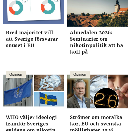
Bred majoritet vill
Almedalen 2026:
att Sverige försvarar
Seminarier om
snuset i EU
nikotinpolitik att ha
koll på
Opinion
Opinion
WHO väljer ideologi
Strömer om moralka
framför Sveriges
kor, EU och svenska
evidens om nikotin
möjligheter 2026