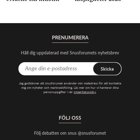
PRENUMERERA
Håll dig uppdaterad med Snusforumets nyhetsbrev
Skicka
Jag godkänner att snusforumet använder min mailadress för att kontakta
mig om nyheter och marknadsföring. Läs mer om hur vi hanterar dina
personuppgifter i vår
integritetspolicy
.
FÖLJ OSS
Följ debatten om snus @snusforumet