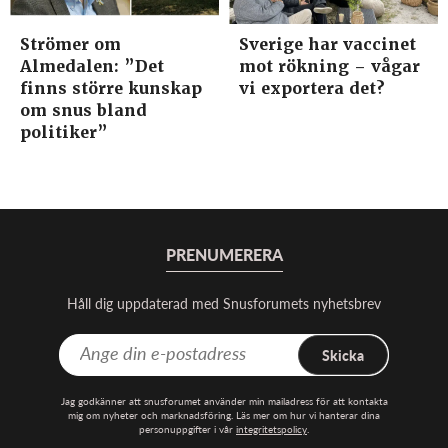
Strömer om
Sverige har vaccinet
Almedalen: ”Det
mot rökning – vågar
finns större kunskap
vi exportera det?
om snus bland
politiker”
PRENUMERERA
Håll dig uppdaterad med Snusforumets nyhetsbrev
Skicka
Jag godkänner att snusforumet använder min mailadress för att kontakta
mig om nyheter och marknadsföring. Läs mer om hur vi hanterar dina
personuppgifter i vår
integritetspolicy
.