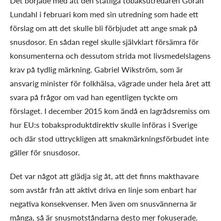
Det började med att den statliga tobaksutredaren Göran
Lundahl i februari kom med sin utredning som hade ett
förslag om att det skulle bli förbjudet att ange smak på
snusdosor. En sådan regel skulle självklart försämra för
konsumenterna och dessutom strida mot livsmedelslagens
krav på tydlig märkning. Gabriel Wikström, som är
ansvarig minister för folkhälsa, vägrade under hela året att
svara på frågor om vad han egentligen tyckte om
förslaget. I december 2015 kom ändå en lagrådsremiss om
hur EU:s tobaksproduktdirektiv skulle införas i Sverige
och där stod uttryckligen att smakmärkningsförbudet inte
gäller för snusdosor.
Det var något att glädja sig åt, att det finns makthavare
som avstår från att aktivt driva en linje som enbart har
negativa konsekvenser. Men även om snusvännerna är
många, så är snusmotståndarna desto mer fokuserade.