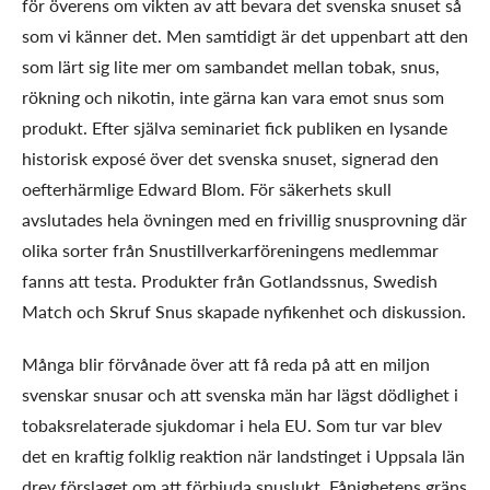
för överens om vikten av att bevara det svenska snuset så
som vi känner det. Men samtidigt är det uppenbart att den
som lärt sig lite mer om sambandet mellan tobak, snus,
rökning och nikotin, inte gärna kan vara emot snus som
produkt. Efter själva seminariet fick publiken en lysande
historisk exposé över det svenska snuset, signerad den
oefterhärmlige Edward Blom. För säkerhets skull
avslutades hela övningen med en frivillig snusprovning där
olika sorter från Snustillverkarföreningens medlemmar
fanns att testa. Produkter från Gotlandssnus, Swedish
Match och Skruf Snus skapade nyfikenhet och diskussion.
Många blir förvånade över att få reda på att en miljon
svenskar snusar och att svenska män har lägst dödlighet i
tobaksrelaterade sjukdomar i hela EU. Som tur var blev
det en kraftig folklig reaktion när landstinget i Uppsala län
drev förslaget om att förbjuda snuslukt. Fånighetens gräns