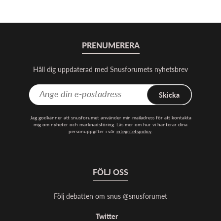
PRENUMERERA
Håll dig uppdaterad med Snusforumets nyhetsbrev
Skicka
Jag godkänner att snusforumet använder min mailadress för att kontakta
mig om nyheter och marknadsföring. Läs mer om hur vi hanterar dina
personuppgifter i vår
integritetspolicy
.
FÖLJ OSS
Följ debatten om snus @snusforumet
Twitter