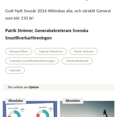
Gott Nytt Snusår 2016 tillönskas alla, och särskilt General
som blir 150 år!
Patrik Strömer, Generalsekreterare Svenska
Snustillverkarföreningen
Edward Blom
Gabriel Wikström
Patrik Strömer
Svenska Snustillverkarföreningen
Tobaksdirektivet
Uppsala
Fler artiklar om
Opinion
Almedalen
Almedalen