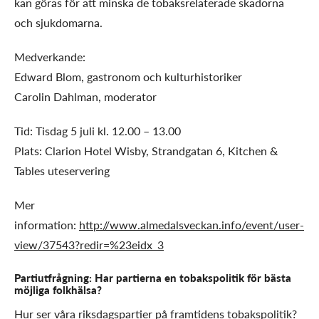
kan göras för att minska de tobaksrelaterade skadorna
och sjukdomarna.
Medverkande:
Edward Blom, gastronom och kulturhistoriker
Carolin Dahlman, moderator
Tid: Tisdag 5 juli kl. 12.00 – 13.00
Plats: Clarion Hotel Wisby, Strandgatan 6, Kitchen &
Tables uteservering
Mer
information:
http://www.almedalsveckan.info/event/user-
view/37543?redir=%23eidx_3
Partiutfrågning: Har partierna en tobakspolitik för bästa
möjliga folkhälsa?
Hur ser våra riksdagspartier på framtidens tobakspolitik?