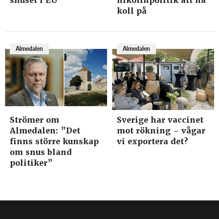
snuset i EU
nikotinpolitik att ha
koll på
Almedalen
Almedalen
Strömer om
Sverige har vaccinet
Almedalen: ”Det
mot rökning – vågar
finns större kunskap
vi exportera det?
om snus bland
politiker”