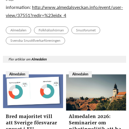
information:
http://www.almedalsveckan.info/event/user-
view/37551?redir=%23eidx_4
Almedalen
Folkhälsohörnan
Snusforumet
Svenska Snustillverkarföreningen
Fler artiklar om
Almedalen
Almedalen
Almedalen
Bred majoritet vill
Almedalen 2026:
att Sverige försvarar
Seminarier om