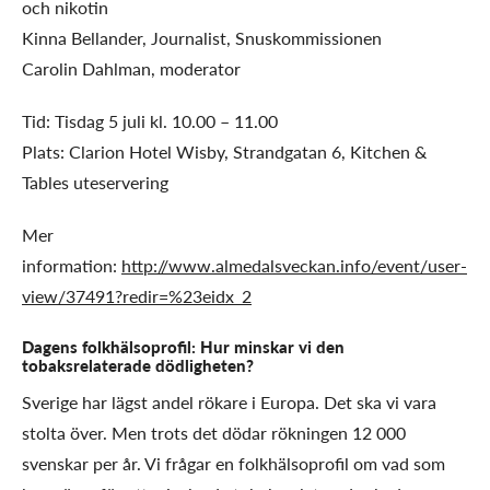
och nikotin
Kinna Bellander, Journalist, Snuskommissionen
Carolin Dahlman, moderator
Tid: Tisdag 5 juli kl. 10.00 – 11.00
Plats: Clarion Hotel Wisby, Strandgatan 6, Kitchen &
Tables uteservering
Mer
information:
http://www.almedalsveckan.info/event/user-
view/37491?redir=%23eidx_2
Dagens folkhälsoprofil: Hur minskar vi den
tobaksrelaterade dödligheten?
Sverige har lägst andel rökare i Europa. Det ska vi vara
stolta över. Men trots det dödar rökningen 12 000
svenskar per år. Vi frågar en folkhälsoprofil om vad som