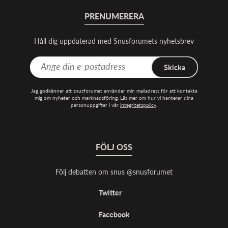
PRENUMERERA
Håll dig uppdaterad med Snusforumets nyhetsbrev
Skicka
Jag godkänner att snusforumet använder min mailadress för att kontakta
mig om nyheter och marknadsföring. Läs mer om hur vi hanterar dina
personuppgifter i vår
integritetspolicy
.
FÖLJ OSS
Följ debatten om snus @snusforumet
Twitter
Facebook