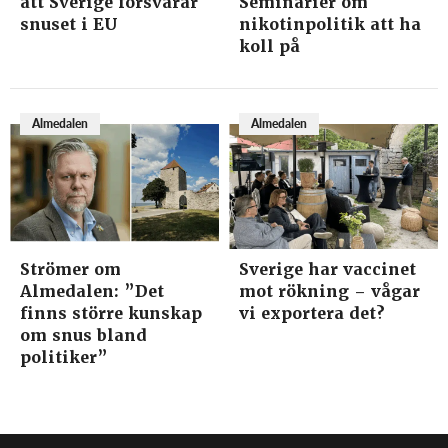
att Sverige försvarar
Seminarier om
snuset i EU
nikotinpolitik att ha
koll på
Almedalen
Almedalen
Strömer om
Sverige har vaccinet
Almedalen: ”Det
mot rökning – vågar
finns större kunskap
vi exportera det?
om snus bland
politiker”