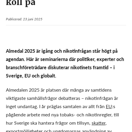
koll på
Publicerad: 23 juni 2025
Almedal 2025 är igång och nikotinfrågan står högt på
agendan. Här är seminarierna där politiker, experter och
branschföreträdare diskuterar nikotinets framtid – i
Sverige, EU och globalt.
Almedalen 2025 är platsen där många av samtidens
viktigaste samhällsfrågor debatteras – nikotinfrågan är
inget undantag. I år präglas samtalen av allt från
EU
:s
pågående arbete med nya tobaks- och nikotinregler, till
hur Sverige ska hantera frågor om tillsyn,
skatter
,
exportmöjligheter och ungdomarnas användning av