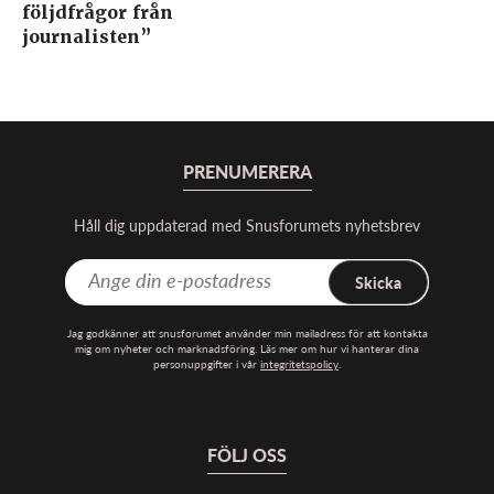
följdfrågor från
journalisten”
PRENUMERERA
Håll dig uppdaterad med Snusforumets nyhetsbrev
Skicka
Jag godkänner att snusforumet använder min mailadress för att kontakta
mig om nyheter och marknadsföring. Läs mer om hur vi hanterar dina
personuppgifter i vår
integritetspolicy
.
FÖLJ OSS