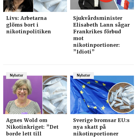
Livs: Arbetarna
Sjukvårdsminister
glöms bort i
Elisabeth Lann sågar
nikotinpolitiken
Frankrikes förbud
mot
nikotinportioner:
”Idioti”
Nyheter
Nyheter
Agnes Wold om
Sverige bromsar EU:s
Nikotinkriget: ”Det
nya skatt på
borde lett till
nikotinportioner