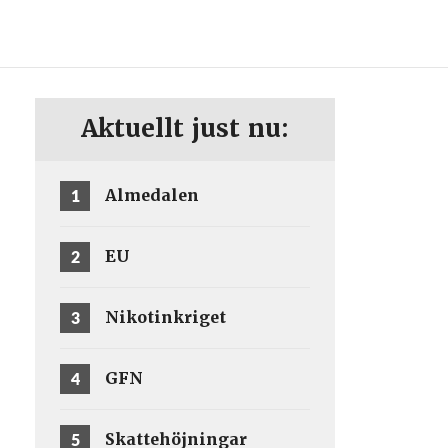
ENG
SV
Aktuellt just nu:
1
Almedalen
2
EU
3
Nikotinkriget
4
GFN
5
Skattehöjningar