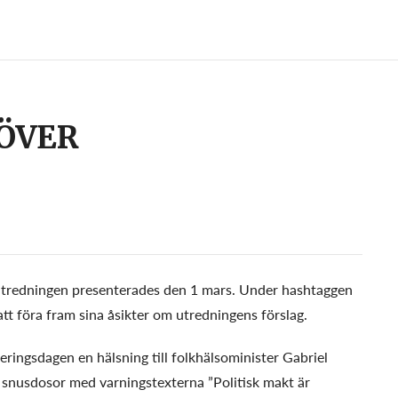
ÖVER
 utredningen presenterades den 1 mars. Under hashtaggen
t att föra fram sina åsikter om utredningens förslag.
ringsdagen en hälsning till folkhälsominister Gabriel
 snusdosor med varningstexterna ”Politisk makt är