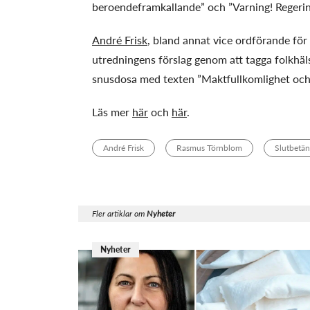
beroendeframkallande” och ”Varning! Regering
André Frisk
, bland annat vice ordförande fö
utredningens förslag genom att tagga folkhäl
snusdosa med texten ”Maktfullkomlighet och v
Läs mer
här
och
här
.
André Frisk
Rasmus Törnblom
Slutbetä
Fler artiklar om
Nyheter
Nyheter