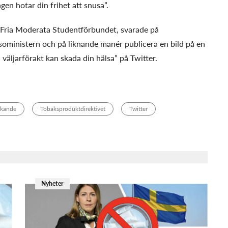
en hotar din frihet att snusa”.
r Fria Moderata Studentförbundet, svarade på
soministern och på liknande manér publicera en bild på en
äljarförakt kan skada din hälsa” på Twitter.
nkande
Tobaksproduktdirektivet
Twitter
Nyheter