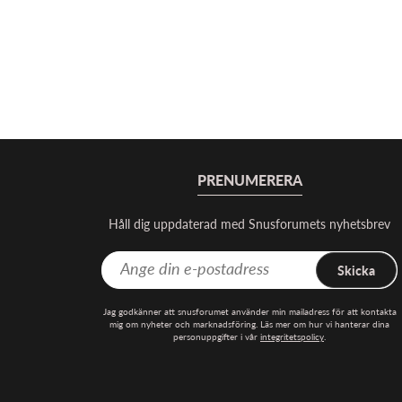
PRENUMERERA
Håll dig uppdaterad med Snusforumets nyhetsbrev
Skicka
Jag godkänner att snusforumet använder min mailadress för att kontakta
mig om nyheter och marknadsföring. Läs mer om hur vi hanterar dina
personuppgifter i vår
integritetspolicy
.