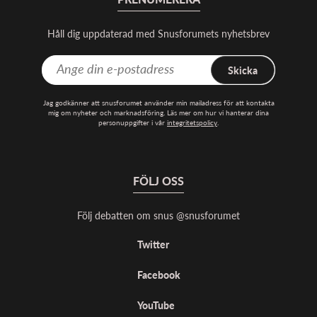
Håll dig uppdaterad med Snusforumets nyhetsbrev
Skicka
Jag godkänner att snusforumet använder min mailadress för att kontakta
mig om nyheter och marknadsföring. Läs mer om hur vi hanterar dina
personuppgifter i vår
integritetspolicy
.
FÖLJ OSS
Följ debatten om snus @snusforumet
Twitter
Facebook
YouTube