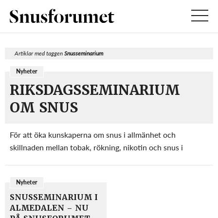
Artiklar med taggen
Snusseminarium
Nyheter
RIKSDAGSSEMINARIUM
OM SNUS
För att öka kunskaperna om snus i allmänhet och
skillnaden mellan tobak, rökning, nikotin och snus i
synnerhet hade tre moderata riksdagsledamöter bjudit in
till ett seminarium i riksdagen den 26 november. Erik
Nyheter
Andersson från Täby, Mats Green från Jönköping o...
SNUSSEMINARIUM I
ALMEDALEN – NU