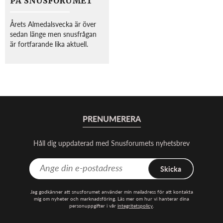
PÅ SNUSFORUMET
Årets Almedalsvecka är över
sedan länge men snusfrågan
är fortfarande lika aktuell.
Under en varm eftermiddag i
Almedalen bjöd
Livsmedelsarbetareförbundet
och Livsmedelsföretagen in till
seminariet ”Är regering...
PRENUMERERA
Håll dig uppdaterad med Snusforumets nyhetsbrev
Skicka
Jag godkänner att snusforumet använder min mailadress för att kontakta
mig om nyheter och marknadsföring. Läs mer om hur vi hanterar dina
personuppgifter i vår
integritetspolicy
.