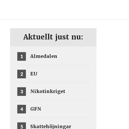
ENG
SV
Aktuellt just nu:
1
Almedalen
2
EU
3
Nikotinkriget
4
GFN
5
Skattehöjningar