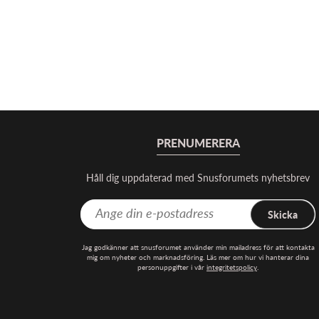
PRENUMERERA
Håll dig uppdaterad med Snusforumets nyhetsbrev
Skicka
Jag godkänner att snusforumet använder min mailadress för att kontakta
mig om nyheter och marknadsföring. Läs mer om hur vi hanterar dina
personuppgifter i vår
integritetspolicy
.