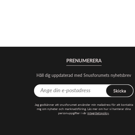
PRENUMERERA
Håll dig uppdaterad med Snusforumets nyhetsbrev
Skicka
Jag godkänner att snusforumet använder min mailadress för att kontakta
mig om nyheter och marknadsföring. Läs mer om hur vi hanterar dina
personuppgifter i vår
integritetspolicy
.