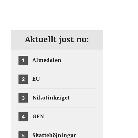
ENG
SV
Aktuellt just nu:
1
Almedalen
2
EU
3
Nikotinkriget
4
GFN
5
Skattehöjningar