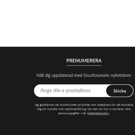
PRENUMERERA
Håll dig uppdaterad med Snusforumets nyhetsbrev
Skicka
Jag godkänner att snusforumet använder min mailadress för att kontakta
mig om nyheter och marknadsföring. Läs mer om hur vi hanterar dina
personuppgifter i vår
integritetspolicy
.