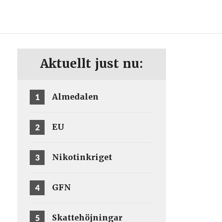
ENG
SV
Aktuellt just nu:
1
Almedalen
2
EU
3
Nikotinkriget
4
GFN
5
Skattehöjningar