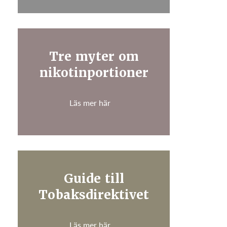
Tre myter om
nikotinportioner
Läs mer här
Guide till
Tobaksdirektivet
Läs mer här