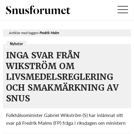
Artiklar med taggen
Fredrik Malm
Nyheter
INGA SVAR FRÅN
WIKSTRÖM OM
LIVSMEDELSREGLERING
OCH SMAKMÄRKNING AV
SNUS
Folkhälsominister Gabriel Wikström (S) har inlämnat sitt
svar på Fredrik Malms (FP) fråga i riksdagen om ministern
kommer att värna snusets status som livsmedelsprodukt