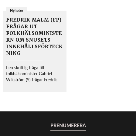
och därigenom fortsatt konsumentupplysning om snusets
Nyheter
innehåll. I sitt svar till Malm svara...
FREDRIK MALM (FP)
FRÅGAR UT
FOLKHÄLSOMINISTE
RN OM SNUSETS
INNEHÅLLSFÖRTECK
NING
I en skriftlig fråga till
folkhälsominister Gabriel
Wikström (S) frågar Fredrik
Malm (FP) om ministern avser
att värna snusets status som
livsmedelsprodukt och
därigenom fortsatt
konsumentupplysning om
snusets ...
PRENUMERERA