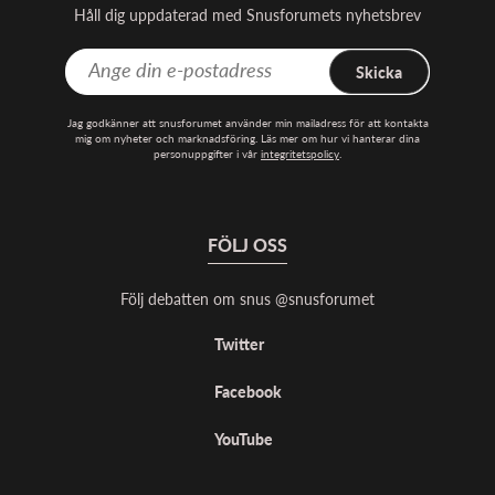
Håll dig uppdaterad med Snusforumets nyhetsbrev
Skicka
Jag godkänner att snusforumet använder min mailadress för att kontakta
mig om nyheter och marknadsföring. Läs mer om hur vi hanterar dina
personuppgifter i vår
integritetspolicy
.
FÖLJ OSS
Följ debatten om snus @snusforumet
Twitter
Facebook
YouTube