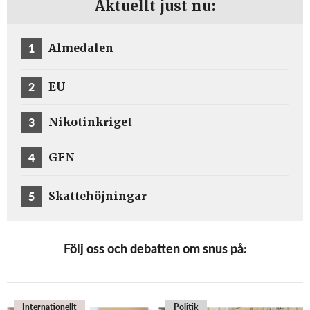
Aktuellt just nu:
1
Almedalen
2
EU
3
Nikotinkriget
4
GFN
5
Skattehöjningar
Följ oss och debatten om snus på:
Internationellt
Politik