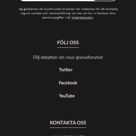
Jag godkänner att snusforumet använder min mailadress för att kontakta
mig om nyheter och marknadsföring. Läs mer om hur vi hanterar dina
personuppgifter i vår
integritetspolicy
.
FÖLJ OSS
Följ debatten om snus @snusforumet
Twitter
Facebook
YouTube
KONTAKTA OSS