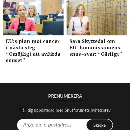
EU:s plan mot cancer
Sara Skyttedal om
i nästa steg –
EU-kommissionens
”Omöjligt att avfärda
snus-svar: ”Oärligt”
snuset”
PRENUMERERA
Håll dig uppdaterad med Snusforumets nyhetsbrev
Skicka