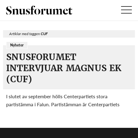
Artiklar med taggen
CUF
Nyheter
SNUSFORUMET
INTERVJUAR MAGNUS EK
(CUF)
I slutet av september hölls Centerpartiets stora
partistämma i Falun. Partistämman är Centerpartiets
högsta beslutande organ och äger rum vartannat år. En av
de frågor som behandlades under stämman gällde snuset
och huruvida snus ska inkluderas i målet att upp...