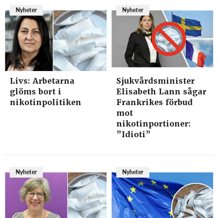
Nyheter
Nyheter
Livs: Arbetarna
Sjukvårdsminister
glöms bort i
Elisabeth Lann sågar
nikotinpolitiken
Frankrikes förbud
mot
nikotinportioner:
”Idioti”
Nyheter
Nyheter