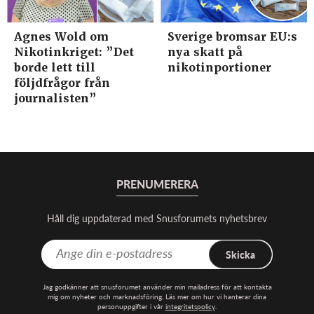
Agnes Wold om
Sverige bromsar EU:s
Nikotinkriget: ”Det
nya skatt på
borde lett till
nikotinportioner
följdfrågor från
journalisten”
PRENUMERERA
Håll dig uppdaterad med Snusforumets nyhetsbrev
Skicka
Jag godkänner att snusforumet använder min mailadress för att kontakta
mig om nyheter och marknadsföring. Läs mer om hur vi hanterar dina
personuppgifter i vår
integritetspolicy
.