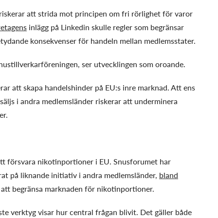
iskerar att strida mot principen om fri rörlighet för varor
retagens
inlägg på Linkedin skulle regler som begränsar
betydande konsekvenser för handeln mellan medlemsstater.
snustillverkarföreningen, ser utvecklingen som oroande.
kerar att skapa handelshinder på EU:s inre marknad. Att ens
äljs i andra medlemsländer riskerar att underminera
er.
att försvara nikotinportioner i EU. Snusforumet har
at på liknande initiativ i andra medlemsländer,
bland
at att begränsa marknaden för nikotinportioner.
e verktyg visar hur central frågan blivit. Det gäller både