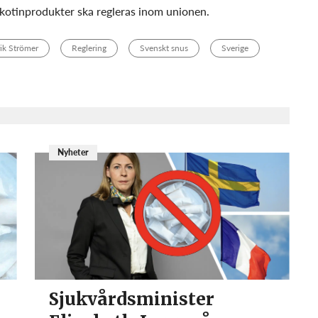
ikotinprodukter ska regleras inom unionen.
rik Strömer
Reglering
Svenskt snus
Sverige
Nyheter
Sjukvårdsminister