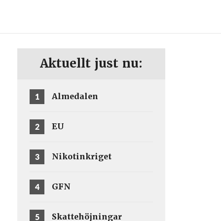
ENG
SV
Aktuellt just nu:
1
Almedalen
2
EU
3
Nikotinkriget
4
GFN
5
Skattehöjningar