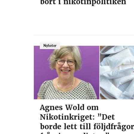
bort i nikotinpolitiken
Nyheter
Agnes Wold om
Nikotinkriget: ”Det
borde lett till följdfrågo