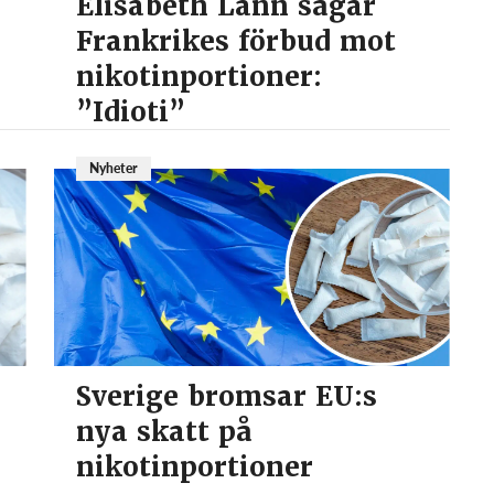
Elisabeth Lann sågar
Frankrikes förbud mot
nikotinportioner:
”Idioti”
Nyheter
Sverige bromsar EU:s
nya skatt på
r
nikotinportioner