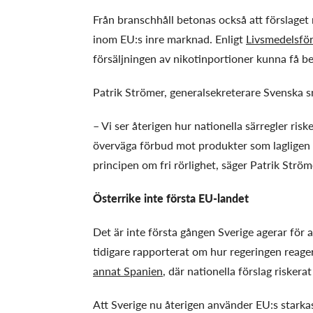
Från branschhåll betonas också att förslaget r
inom EU:s inre marknad. Enligt
Livsmedelsfö
försäljningen av nikotinportioner kunna få 
Patrik Strömer, generalsekreterare Svenska 
– Vi ser återigen hur nationella särregler ris
överväga förbud mot produkter som lagligen s
principen om fri rörlighet, säger Patrik Ström
Österrike inte första EU-landet
Det är inte första gången Sverige agerar för 
tidigare rapporterat om hur regeringen reager
annat Spanien
, där nationella förslag risker
Att Sverige nu återigen använder EU:s starkast