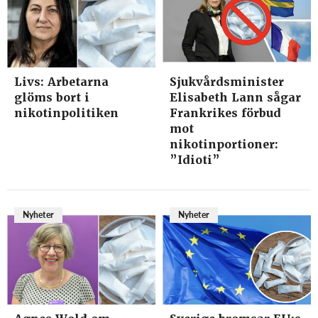
Livs: Arbetarna
Sjukvårdsminister
glöms bort i
Elisabeth Lann sågar
nikotinpolitiken
Frankrikes förbud
mot
nikotinportioner:
”Idioti”
Nyheter
Nyheter