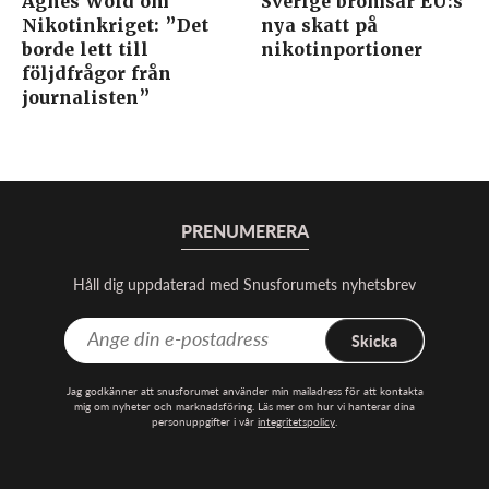
Agnes Wold om
Sverige bromsar EU:s
Nikotinkriget: ”Det
nya skatt på
borde lett till
nikotinportioner
följdfrågor från
journalisten”
PRENUMERERA
Håll dig uppdaterad med Snusforumets nyhetsbrev
Skicka
Jag godkänner att snusforumet använder min mailadress för att kontakta
mig om nyheter och marknadsföring. Läs mer om hur vi hanterar dina
personuppgifter i vår
integritetspolicy
.