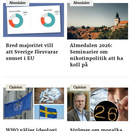
Almedalen
Almedalen
Bred majoritet vill
Almedalen 2026:
att Sverige försvarar
Seminarier om
snuset i EU
nikotinpolitik att ha
koll på
Opinion
Opinion
WHO väljer ideologi
Strömer om moralka