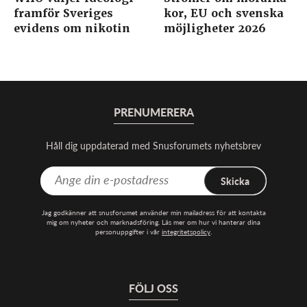
framför Sveriges
kor, EU och svenska
evidens om nikotin
möjligheter 2026
PRENUMERERA
Håll dig uppdaterad med Snusforumets nyhetsbrev
Skicka
Jag godkänner att snusforumet använder min mailadress för att kontakta
mig om nyheter och marknadsföring. Läs mer om hur vi hanterar dina
personuppgifter i vår
integritetspolicy
.
FÖLJ OSS