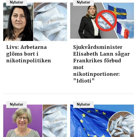
Nyheter
Nyheter
Livs: Arbetarna
Sjukvårdsminister
glöms bort i
Elisabeth Lann sågar
nikotinpolitiken
Frankrikes förbud
mot
nikotinportioner:
”Idioti”
Nyheter
Nyheter