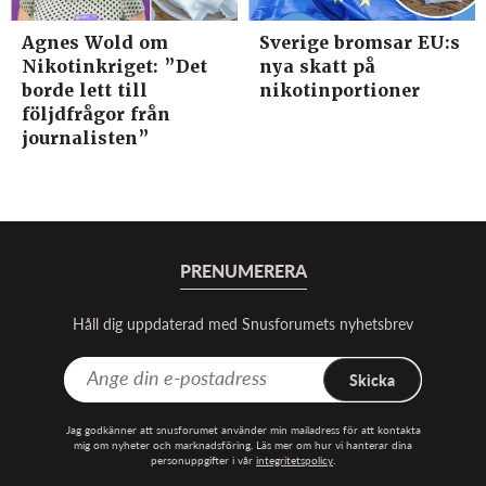
Agnes Wold om
Sverige bromsar EU:s
Nikotinkriget: ”Det
nya skatt på
borde lett till
nikotinportioner
följdfrågor från
journalisten”
PRENUMERERA
Håll dig uppdaterad med Snusforumets nyhetsbrev
Skicka
Jag godkänner att snusforumet använder min mailadress för att kontakta
mig om nyheter och marknadsföring. Läs mer om hur vi hanterar dina
personuppgifter i vår
integritetspolicy
.