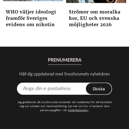
WHO väljer ideologi
Strömer om moralka
framför Sveriges
kor, EU och svenska
evidens om nikotin
möjligheter 2026
PRENUMERERA
Håll dig uppdaterad med Snusforumets nyhetsbrev
Skicka
Jag godkänner att snusforumet använder min mailadress för att kontakta
mig om nyheter och marknadsföring. Läs mer om hur vi hanterar dina
personuppgifter i vår
integritetspolicy
.