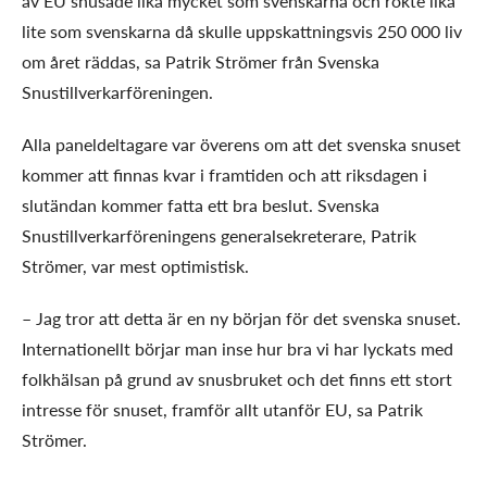
av EU snusade lika mycket som svenskarna och rökte lika
lite som svenskarna då skulle uppskattningsvis 250 000 liv
om året räddas, sa Patrik Strömer från Svenska
Snustillverkarföreningen.
Alla paneldeltagare var överens om att det svenska snuset
kommer att finnas kvar i framtiden och att riksdagen i
slutändan kommer fatta ett bra beslut. Svenska
Snustillverkarföreningens generalsekreterare, Patrik
Strömer, var mest optimistisk.
– Jag tror att detta är en ny början för det svenska snuset.
Internationellt börjar man inse hur bra vi har lyckats med
folkhälsan på grund av snusbruket och det finns ett stort
intresse för snuset, framför allt utanför EU, sa Patrik
Strömer.