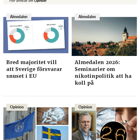
Fler artiklar om
Opinion
Almedalen
Almedalen
Bred majoritet vill
Almedalen 2026:
att Sverige försvarar
Seminarier om
snuset i EU
nikotinpolitik att ha
koll på
Opinion
Opinion