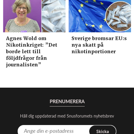
Agnes Wold om
Sverige bromsar EU:s
Nikotinkriget: ”Det
nya skatt på
borde lett till
nikotinportioner
följdfrågor från
journalisten”
PRENUMERERA
Håll dig uppdaterad med Snusforumets nyhetsbrev
Skicka