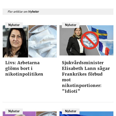
Fler artiklar om
Nyheter
Nyheter
Nyheter
Livs: Arbetarna
Sjukvårdsminister
glöms bort i
Elisabeth Lann sågar
nikotinpolitiken
Frankrikes förbud
mot
nikotinportioner:
”Idioti”
Nyheter
Nyheter