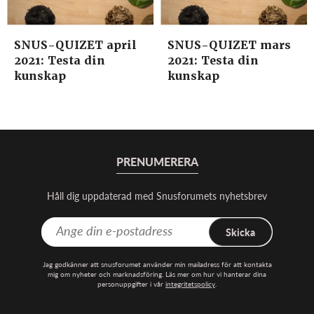
SNUS-QUIZET april
SNUS-QUIZET mars
2021: Testa din
2021: Testa din
kunskap
kunskap
PRENUMERERA
Håll dig uppdaterad med Snusforumets nyhetsbrev
Skicka
Jag godkänner att snusforumet använder min mailadress för att kontakta
mig om nyheter och marknadsföring. Läs mer om hur vi hanterar dina
personuppgifter i vår
integritetspolicy
.