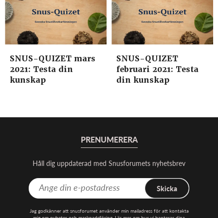
SNUS-QUIZET mars
SNUS-QUIZET
2021: Testa din
februari 2021: Testa
kunskap
din kunskap
PRENUMERERA
Håll dig uppdaterad med Snusforumets nyhetsbrev
Skicka
Jag godkänner att snusforumet använder min mailadress för att kontakta
mig om nyheter och marknadsföring. Läs mer om hur vi hanterar dina