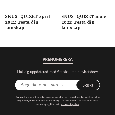
SNUS-QUIZET april
SNUS-QUIZET mars
2021: Testa din
2021: Testa din
kunskap
kunskap
PRENUMERERA
Håll dig uppdaterad med Snusforumets nyhetsbrev
Skicka
Jag godkänner att snusforumet använder min mailadress för att kontakta
mig om nyheter och marknadsföring. Läs mer om hur vi hanterar dina
personuppgifter i vår
integritetspolicy
.