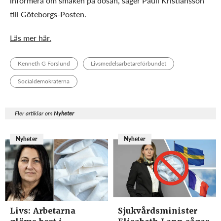
informera om smaken på dosan, säger Pauli Kristiansson
till Göteborgs-Posten.
Läs mer här.
Kenneth G Forslund
Livsmedelsarbetareförbundet
Socialdemokraterna
Fler artiklar om
Nyheter
Nyheter
Nyheter
Livs: Arbetarna
Sjukvårdsminister