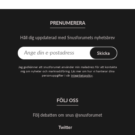
PRENUMERERA
Håll dig uppdaterad med Snusforumets nyhetsbrev
Skicka
Jag godkänner att snusforumet använder min mailadress för att kontakta
mig om nyheter och marknadsföring. Läs mer om hur vi hanterar dina
personuppgifter i vår
integritetspolicy
.
FÖLJ OSS
Följ debatten om snus @snusforumet
Twitter