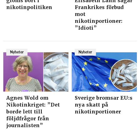
glöms bort i
Elisabeth Lann sågar
nikotinpolitiken
Frankrikes förbud
mot
nikotinportioner:
”Idioti”
Nyheter
Nyheter
Agnes Wold om
Sverige bromsar EU:s
Nikotinkriget: ”Det
nya skatt på
borde lett till
nikotinportioner
följdfrågor från
journalisten”