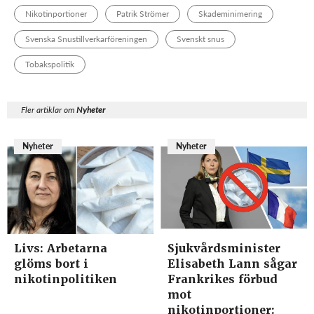
Nikotinportioner
Patrik Strömer
Skademinimering
Svenska Snustillverkarföreningen
Svenskt snus
Tobakspolitik
Fler artiklar om
Nyheter
Nyheter
Nyheter
Livs: Arbetarna
Sjukvårdsminister
glöms bort i
Elisabeth Lann sågar
nikotinpolitiken
Frankrikes förbud
mot
nikotinportioner: