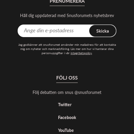
PRENUMERERA
Håll dig uppdaterad med Snusforumets nyhetsbrev
Skicka
Jag godkänner att snusforumet använder min mailadress för att kontakta
mig om nyheter och marknadsföring. Läs mer om hur vi hanterar dina
personuppgifter i vår
integritetspolicy
.
FÖLJ OSS
Följ debatten om snus @snusforumet
Twitter
Facebook
YouTube