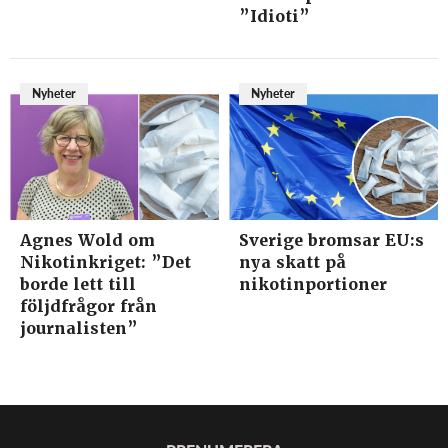
”Idioti”
Nyheter
Nyheter
Agnes Wold om
Sverige bromsar EU:s
Nikotinkriget: ”Det
nya skatt på
borde lett till
nikotinportioner
följdfrågor från
journalisten”