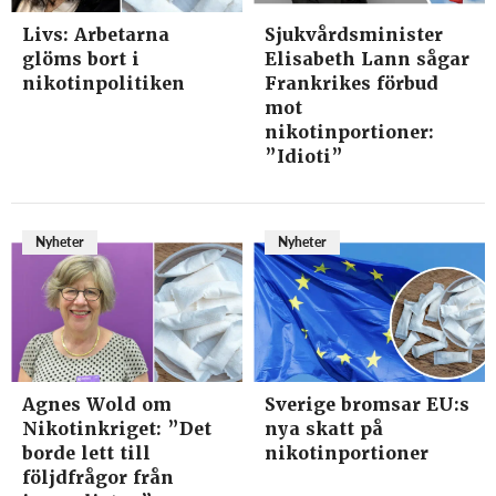
Livs: Arbetarna
Sjukvårdsminister
glöms bort i
Elisabeth Lann sågar
nikotinpolitiken
Frankrikes förbud
mot
nikotinportioner:
”Idioti”
Nyheter
Nyheter
Agnes Wold om
Sverige bromsar EU:s
Nikotinkriget: ”Det
nya skatt på
borde lett till
nikotinportioner
följdfrågor från