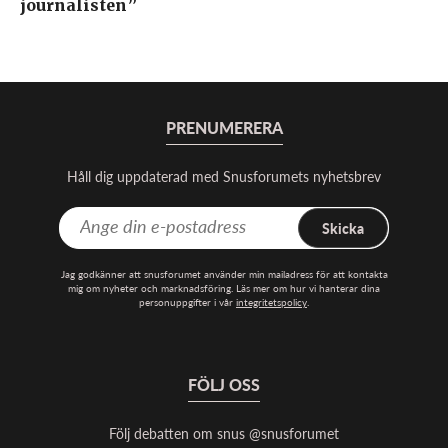
journalisten”
PRENUMERERA
Håll dig uppdaterad med Snusforumets nyhetsbrev
Skicka
Jag godkänner att snusforumet använder min mailadress för att kontakta
mig om nyheter och marknadsföring. Läs mer om hur vi hanterar dina
personuppgifter i vår
integritetspolicy
.
FÖLJ OSS
Följ debatten om snus @snusforumet