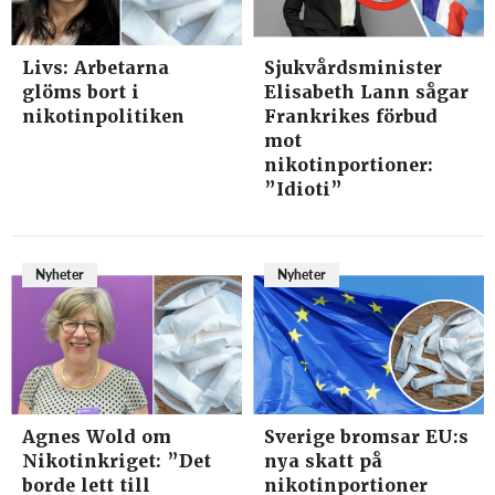
Livs: Arbetarna
Sjukvårdsminister
glöms bort i
Elisabeth Lann sågar
nikotinpolitiken
Frankrikes förbud
mot
nikotinportioner:
”Idioti”
Nyheter
Nyheter
Agnes Wold om
Sverige bromsar EU:s
Nikotinkriget: ”Det
nya skatt på
borde lett till
nikotinportioner