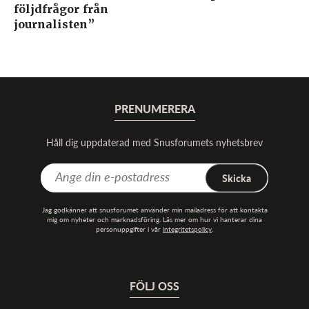
följdfrågor från
journalisten”
PRENUMERERA
Håll dig uppdaterad med Snusforumets nyhetsbrev
Skicka
Jag godkänner att snusforumet använder min mailadress för att kontakta
mig om nyheter och marknadsföring. Läs mer om hur vi hanterar dina
personuppgifter i vår
integritetspolicy
.
FÖLJ OSS