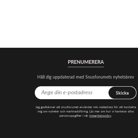
PRENUMERERA
Håll dig uppdaterad med Snusforumets nyhetsbrev
Skicka
Jag godkänner att snusforumet använder min mailadress för att kontakta
mig om nyheter och marknadsföring. Läs mer om hur vi hanterar dina
personuppgifter i vår
integritetspolicy
.