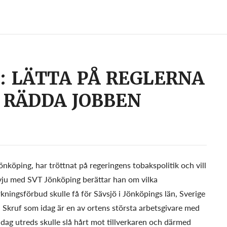
: LÄTTA PÅ REGLERNA
 RÄDDA JOBBEN
köping, har tröttnat på regeringens tobakspolitik och vill
ntervju med SVT Jönköping berättar han om vilka
ningsförbud skulle få för Sävsjö i Jönköpings län, Sverige
en Skruf som idag är en av ortens största arbetsgivare med
dag utreds skulle slå hårt mot tillverkaren och därmed