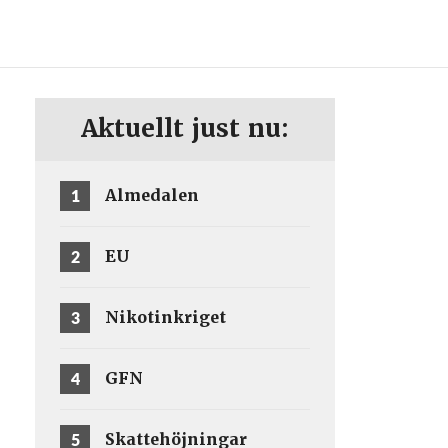
ENG
SV
Aktuellt just nu:
1
Almedalen
2
EU
3
Nikotinkriget
4
GFN
5
Skattehöjningar