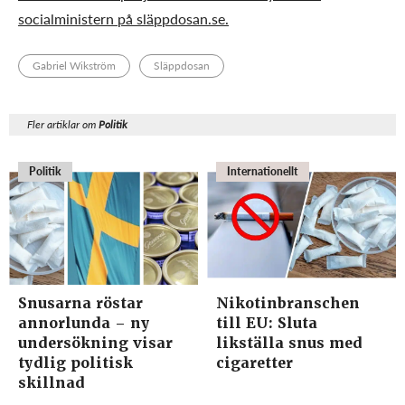
socialministern på
släppdosan.se.
Gabriel Wikström
Släppdosan
Fler artiklar om
Politik
Politik
Internationellt
Snusarna röstar
Nikotinbranschen
annorlunda – ny
till EU: Sluta
undersökning visar
likställa snus med
tydlig politisk
cigaretter
skillnad