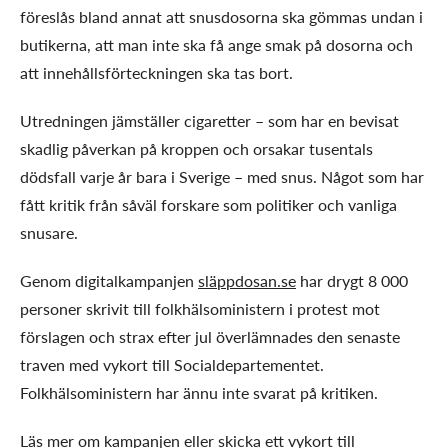
föreslås bland annat att snusdosorna ska gömmas undan i
butikerna, att man inte ska få ange smak på dosorna och
att innehållsförteckningen ska tas bort.
Utredningen jämställer cigaretter – som har en bevisat
skadlig påverkan på kroppen och orsakar tusentals
dödsfall varje år bara i Sverige – med snus. Något som har
fått kritik från såväl forskare som politiker och vanliga
snusare.
Genom digitalkampanjen
slä
ppdosan.se
har drygt 8 000
personer skrivit till folkhälsoministern i protest mot
förslagen och strax efter jul överlämnades den senaste
traven med vykort till Socialdepartementet.
Folkhälsoministern har ännu inte svarat på kritiken.
Läs mer om kampanjen eller skicka ett vykort till