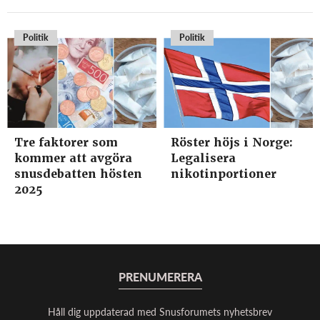
Politik
Politik
Tre faktorer som
Röster höjs i Norge:
kommer att avgöra
Legalisera
snusdebatten hösten
nikotinportioner
2025
PRENUMERERA
Håll dig uppdaterad med Snusforumets nyhetsbrev