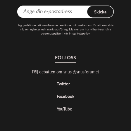
Skicka
Jag godkänner att snusforumet använder min mailadress för att kontakta
mig om nyheter och marknadsföring. Läs mer om hur vi hanterar dina
personuppgifter i vår
integritetspolicy
.
FÖLJ OSS
Följ debatten om snus @snusforumet
Twitter
Facebook
YouTube