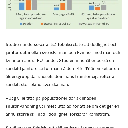
Studien undersöker alltså tobaksrelaterad dödlighet och
jämför det mellan svenska män och kvinnor med män och
kvinnor i andra EU-länder. Studien innehåller också en
särskild jämförelse för män i åldern 45–49 år, vilket är en
åldersgrupp där snusets dominans framför cigaretter är
särskilt stor bland svenska män.
– Jag ville titta på populationer där skillnaden i
snusanvändning var mest uttalad för att se om det ger en
ännu större skillnad i dödlighet, förklarar Ramström.
Studien visar faktiskt att skillnaderna i tobaksrelaterad