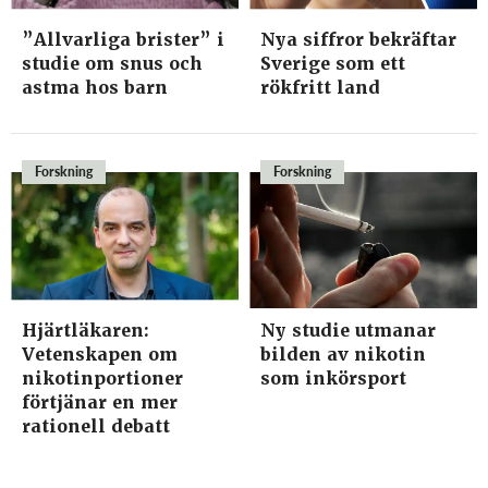
”Allvarliga brister” i
Nya siffror bekräftar
studie om snus och
Sverige som ett
astma hos barn
rökfritt land
Forskning
Forskning
Hjärtläkaren:
Ny studie utmanar
Vetenskapen om
bilden av nikotin
nikotinportioner
som inkörsport
förtjänar en mer
rationell debatt