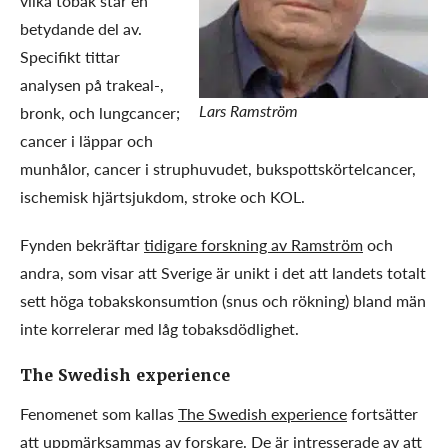
vilka tobak står en
betydande del av.
Specifikt tittar
analysen på trakeal-,
Lars Ramström
bronk, och lungcancer;
cancer i läppar och
munhålor, cancer i struphuvudet, bukspottskörtelcancer,
ischemisk hjärtsjukdom, stroke och KOL.
Fynden bekräftar
tidigare forskning av Ramström
och
andra, som visar att Sverige är unikt i det att landets totalt
sett höga tobakskonsumtion (snus och rökning) bland män
inte korrelerar med låg tobaksdödlighet.
The Swedish experience
Fenomenet som kallas
The Swedish experience
fortsätter
att uppmärksammas av forskare. De är intresserade av att