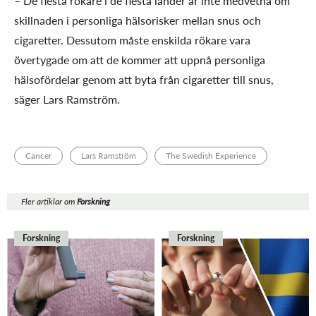
– De flesta rökare i de flesta länder är inte medvetna om
skillnaden i personliga hälsorisker mellan snus och
cigaretter. Dessutom måste enskilda rökare vara
övertygade om att de kommer att uppnå personliga
hälsofördelar genom att byta från cigaretter till snus,
säger Lars Ramström.
Cancer
Lars Ramström
The Swedish Experience
Fler artiklar om
Forskning
Forskning
Forskning