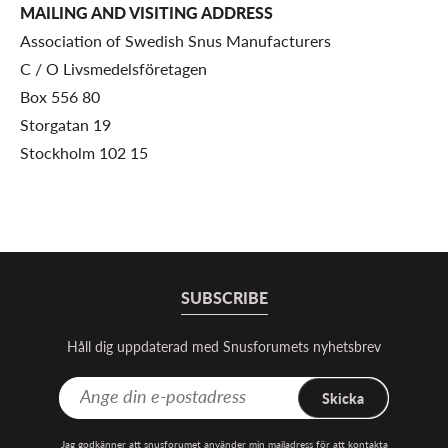
MAILING AND VISITING ADDRESS
Association of Swedish Snus Manufacturers
C / O Livsmedelsföretagen
Box 556 80
Storgatan 19
Stockholm 102 15
SUBSCRIBE
Håll dig uppdaterad med Snusforumets nyhetsbrev
Skicka
Jag godkänner att snusforumet använder min mailadress för att kontakta