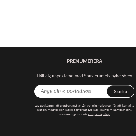
PRENUMERERA
Håll dig uppdaterad med Snusforumets nyhetsbrev
Skicka
Jag godkänner att snusforumet använder min mailadress för att kontakta
mig om nyheter och marknadsföring. Läs mer om hur vi hanterar dina
personuppgifter i vår
integritetspolicy
.