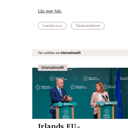
Läs mer här.
Svenskt snus
Tobaksdirektivet
Fler artiklar om
Internationellt
Internationellt
Irlands EU-