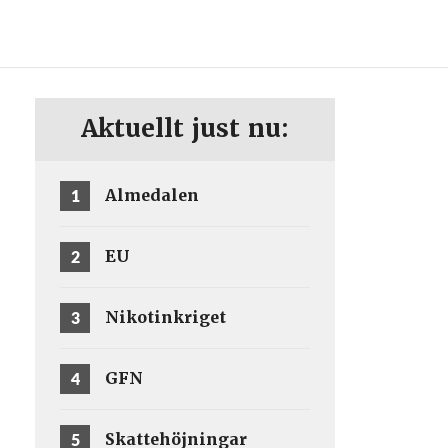
ENG
SV
Aktuellt just nu:
1
Almedalen
2
EU
3
Nikotinkriget
4
GFN
5
Skattehöjningar