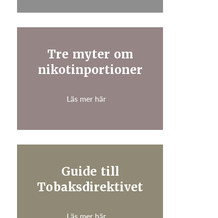
Tre myter om
nikotinportioner
Läs mer här
Guide till
Tobaksdirektivet
Läs mer här