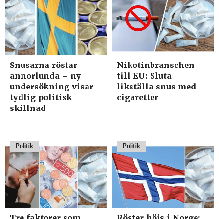
Snusarna röstar
Nikotinbranschen
annorlunda – ny
till EU: Sluta
undersökning visar
likställa snus med
tydlig politisk
cigaretter
skillnad
Politik
Politik
Tre faktorer som
Röster höjs i Norge: