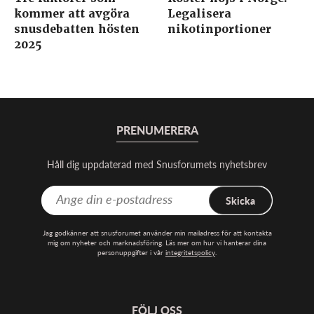
kommer att avgöra
Legalisera
snusdebatten hösten
nikotinportioner
2025
PRENUMERERA
Håll dig uppdaterad med Snusforumets nyhetsbrev
Skicka
Jag godkänner att snusforumet använder min mailadress för att kontakta
mig om nyheter och marknadsföring. Läs mer om hur vi hanterar dina
personuppgifter i vår
integritetspolicy
.
FÖLJ OSS