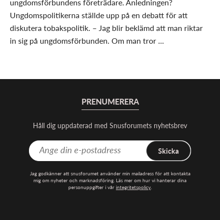
ungdomsförbundens företrädare. Anledningen?
Ungdomspolitikerna ställde upp på en debatt för att
diskutera tobakspolitik. – Jag blir beklämd att man riktar
in sig på ungdomsförbunden. Om man tror ...
PRENUMERERA
Håll dig uppdaterad med Snusforumets nyhetsbrev
Skicka
Jag godkänner att snusforumet använder min mailadress för att kontakta
mig om nyheter och marknadsföring. Läs mer om hur vi hanterar dina
personuppgifter i vår
integritetspolicy
.