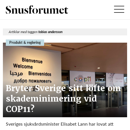
Artiklar med taggen
tobias andersson
Produkt & reglering
Bryter Sverige sitt löfte om
skademinimering vid
COP11?
Sveriges sjukvårdsminister Elisabet Lann har lovat att