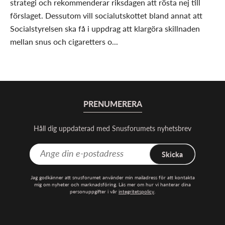
strategi och rekommenderar riksdagen att rösta nej till
förslaget. Dessutom vill socialutskottet bland annat att
Socialstyrelsen ska få i uppdrag att klargöra skillnaden
mellan snus och cigaretters o...
PRENUMERERA
Håll dig uppdaterad med Snusforumets nyhetsbrev
Skicka
Jag godkänner att snusforumet använder min mailadress för att kontakta
mig om nyheter och marknadsföring. Läs mer om hur vi hanterar dina
personuppgifter i vår
integritetspolicy
.