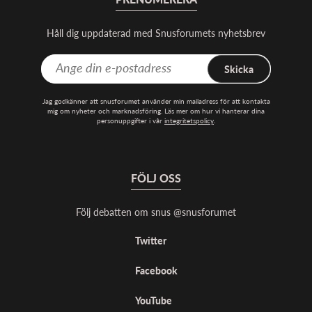
Håll dig uppdaterad med Snusforumets nyhetsbrev
Skicka
Jag godkänner att snusforumet använder min mailadress för att kontakta
mig om nyheter och marknadsföring. Läs mer om hur vi hanterar dina
personuppgifter i vår
integritetspolicy
.
FÖLJ OSS
Följ debatten om snus @snusforumet
Twitter
Facebook
YouTube