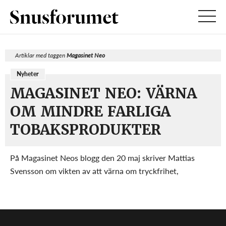
Artiklar med taggen
Magasinet Neo
Nyheter
MAGASINET NEO: VÄRNA
OM MINDRE FARLIGA
TOBAKSPRODUKTER
På Magasinet Neos blogg den 20 maj skriver Mattias
Svensson om vikten av att värna om tryckfrihet,
näringsfrihet och friheten att välja, även när det gäller att
bruka tobak. Bakgrunden till Svenssons inlägg är
miljöpartisten Stefan Nilsson och folkpartisten Ba...