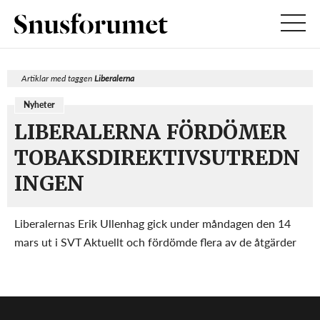
Artiklar med taggen
Liberalerna
Nyheter
LIBERALERNA FÖRDÖMER
TOBAKSDIREKTIVSUTREDN
INGEN
Liberalernas Erik Ullenhag gick under måndagen den 14
mars ut i SVT Aktuellt och fördömde flera av de åtgärder
som Tobaksdirektivutredningen föreslagit, framför allt
gällande förbudet mot smakmärkningen på snusdosor.
Enligt Ullenhag är förslagen löjeväckande o...