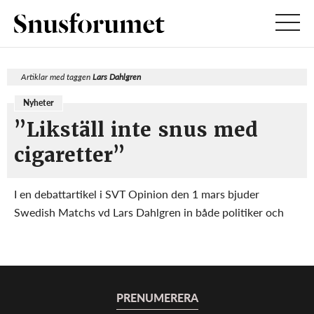
Artiklar med taggen
Lars Dahlgren
Nyheter
”Likställ inte snus med
cigaretter”
I en debattartikel i SVT Opinion den 1 mars bjuder
Swedish Matchs vd Lars Dahlgren in både politiker och
Folkhälsomyndigheten till granskning av bolagets
snusprodukter. Dahlgren menar att det finns många
felaktiga uppfattningar kring snuset som inte baseras på...
PRENUMERERA