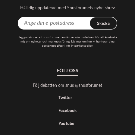
Håll dig uppdaterad med Snusforumets nyhetsbrev
Skicka
Jag godkänner att snusforumet använder min mailadress för att kontakta
mig om nyheter och marknadsföring. Läs mer om hur vi hanterar dina
personuppgifter i vår
integritetspolicy
.
FÖLJ OSS
Följ debatten om snus @snusforumet
Twitter
Facebook
YouTube