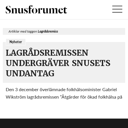
Artiklar med taggen
Lagrådsremiss
Nyheter
LAGRÅDSREMISSEN
UNDERGRÄVER SNUSETS
UNDANTAG
Den 3 december överlämnade folkhälsominister Gabriel
Wikström lagrådsremissen ”Åtgärder för ökad folkhälsa på
tobaksområdet – genomförandet av EU:s
tobaksproduktdirektiv”. Samma dag fick TT ta del av
remissen och konstaterade i sin artikel att det svenska
snus...