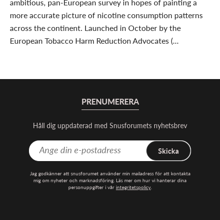
ambitious, pan-European survey in hopes of painting a
more accurate picture of nicotine consumption patterns
across the continent. Launched in October by the
European Tobacco Harm Reduction Advocates (...
PRENUMERERA
Håll dig uppdaterad med Snusforumets nyhetsbrev
Skicka
Jag godkänner att snusforumet använder min mailadress för att kontakta
mig om nyheter och marknadsföring. Läs mer om hur vi hanterar dina
personuppgifter i vår
integritetspolicy
.