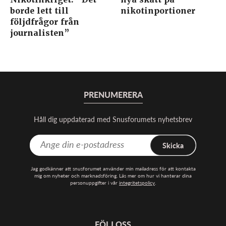
borde lett till
nikotinportioner
följdfrågor från
journalisten”
PRENUMERERA
Håll dig uppdaterad med Snusforumets nyhetsbrev
Skicka
Jag godkänner att snusforumet använder min mailadress för att kontakta
mig om nyheter och marknadsföring. Läs mer om hur vi hanterar dina
personuppgifter i vår
integritetspolicy
.
FÖLJ OSS