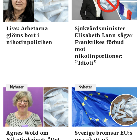
Livs: Arbetarna
Sjukvårdsminister
glöms bort i
Elisabeth Lann sågar
nikotinpolitiken
Frankrikes förbud
mot
nikotinportioner:
”Idioti”
Nyheter
Nyheter
Agnes Wold om
Sverige bromsar EU:s
Nikotinkriget: ”Det
nya skatt på